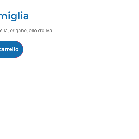
miglia
a, origano, olio d’oliva
carrello