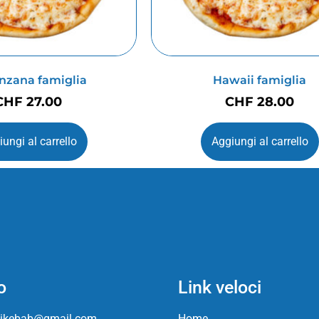
nzana famiglia
Hawaii famiglia
CHF
27.00
CHF
28.00
ungi al carrello
Aggiungi al carrello
o
Link veloci
ikebab@gmail.com
Home